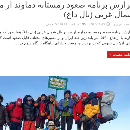
ارش برنامه صعود زمستانه دماوند از م
ال غربی (یال داغ)
سعيد نوروزي
1396-12-15
۳ دیدگاه
5,310 نمایش
رش برنامه صعود زمستانه دماوند از مسیر یال شمال غربی (یال داغ) همانطور که هم
ی آن: یال جنوبی که پر ترددترین مسیر و دارای پناهگاه بارگاه سوم در ...
امه مطلب »