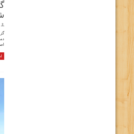
گز
شم
گزا
اصل
اد