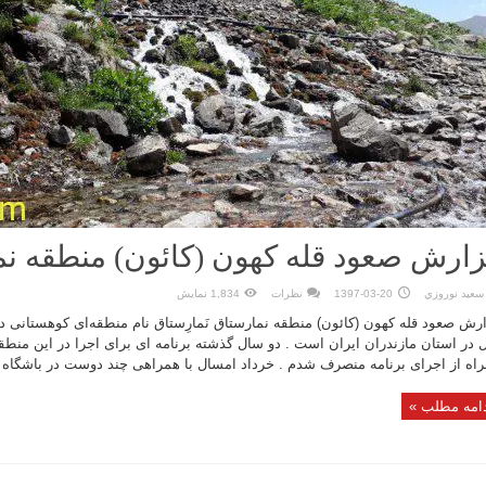
ارش صعود قله کهون (کائون) منطقه ن
سعيد نوروزي
1397-03-20
نظرات
1,834 نمایش
رش صعود قله کهون (کائون) منطقه نمارستاق نَمارِستاق نام منطقه‌ای کوهستانی 
 در استان مازندران ایران است . دو سال گذشته برنامه ای برای اجرا در این منطق
اه از اجرای برنامه منصرف شدم . خرداد امسال با همراهی چند دوست در باشگاه ب
امه مطلب »