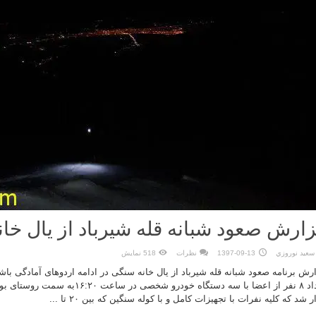
ارش صعود شبانه قله شیرباد از یال خا
سعيد نوروزي
1397-09-13
نظرات
518 نمایش
تعداد ۸ نفر از اعضا با سه دستگاه خودرو شخصی
ر شد که کلیه نفرات با تجهیزات کامل و با کوله سنگین که بین ۲۰ تا ...