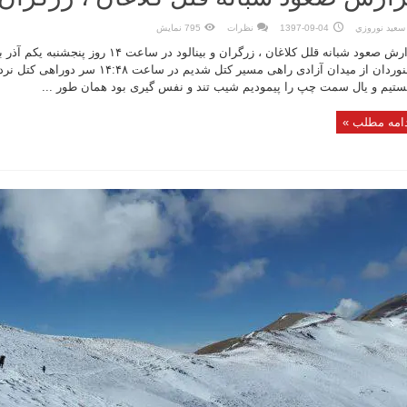
سعيد نوروزي
1397-09-04
نظرات
795 نمایش
گزارش صعود شبانه قلل کلاغان ، زرگران و بینالود در 
همنوردان از میدان آزادی راهی مسیر کتل شدیم در 
ستیم و یال سمت چپ را پیمودیم شیب تند و نفس گیری بود همان طور ...
امه مطلب »