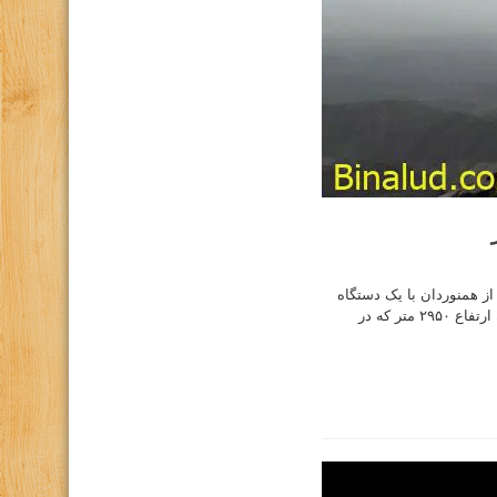
ود قله گر ( زر ) سبزوار در روز جمعه مورخ ۹۸/۱/۳۰ به همراه ۴ نفر از همنوردان با یک دستگاه
ماشین شخصی راهی منطقه داورزن شدیم هدف ما صعود قله گر ( زر ) بود ؛ قله ای به ارتفاع ۲۹۵۰ متر که در