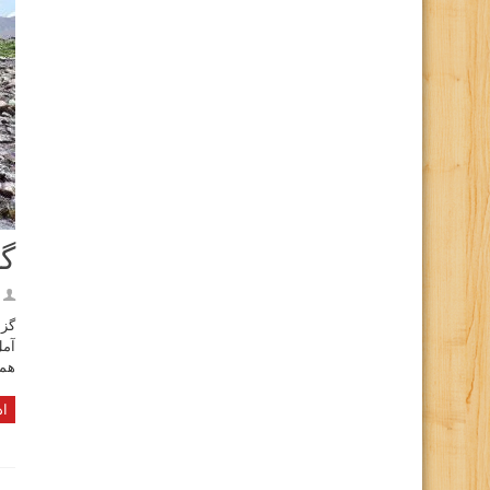
گز
گزا
آمل
همر
اد