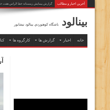
آخرين اخبار و مطالب
گزارش پیمایش زمستانه خط الراس هفت خوان به 
بينالود
باشگاه كوهنوردي بينالود نيشابور
خانه
اخبار
گزارش ها
کارگروه ها
کتا
آ