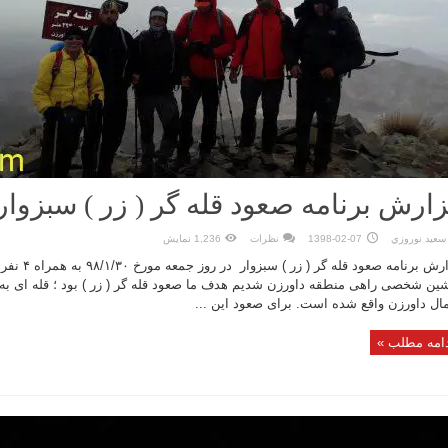
ارش برنامه صعود قله گر ( زر ) سبزوار
سعيد نوروزي
1398-02-07
نظرات
1,236 نمایش
گزارش برنامه صع
ل داورزن واقع شده است. برای صعود این ...
امه مطلب »