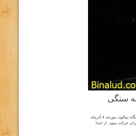
نه سنگی
گزارش برنامه صعود شبانه قله شیرباد از یال خانه سنگی در ادامه اردوهای آمادگی باشگاه بینالود، مورخه ۸ آذرماه
 در ساعت ۱۶:۲۰به سمت روستای بوژان حرکت نمود. از ابتدا