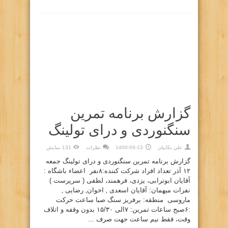
گزارش برنامه تمرین
سنگنوردی و درای تولینگ
علي بكاييان
1400-09-13
نظرات
131 نمایش
گزارش برنامه تمرین سنگنوردی و درای تولینگ جمعه
۱۲ آذر تعداد افراد شرکت کننده:۸نفر اعضاء باشگاه :
آقایان ابوترابی، یزدی، فرهمند، لطفی ( سرپرست )
نفرات میهمان: آقایان اسعدی ‚ اخوان‚ رضایی ‚
ماروسی منطقه: برفریز سنگ صبا ساعت حرکت
:۶صبح ساعات تمرین: ۷الی ۱۵/۳۰ بدون وقفه و اتلاف
وقت، فقط نیم ساعت جهت صرف ...