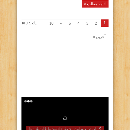
ادامه مطلب »
1
10
»
5
4
3
2
برگه 1 از 16
...
آخرین »
گزارش پیمایش زمستانه خط الراس