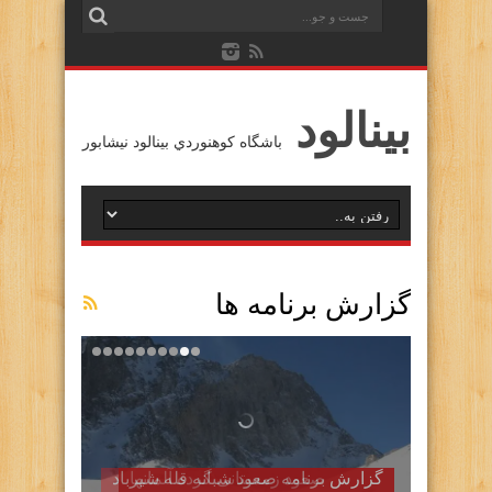
بينالود
باشگاه كوهنوردي بينالود نيشابور
گزارش برنامه ها
گزارش برنامه صعود شبانه قله شیرباد