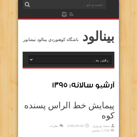
بينالود
باشگاه كوهنوردي بينالود نيشابور
آرشیو سالانه:
۱۳۹۵
پیمایش خط الراس پسنده
کوه
سعيد نوروزي
1395-05-30
نظرات
1,734 نمایش