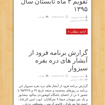
تقویم ۳ ماه تابستان سال
۱۳۹۵
سعيد نوروزي
1395-04-01
نظرات
2,273 نمایش
ادامه مطلب »
گزارش برنامه فرود از
آبشار های دره بفره
سبزوار
سعيد نوروزي
1395-03-25
نظرات
1,901 نمایش
گزارش برنامه فرود از آبشار های دره بفره سبزوار این
برنامه در روزهای پنجشنبه و جمعه تاریخ ۲۷ و ۹۵/۳/۲۸ با
حضور ۸ تن از اعضای باشگاه کوهنوردی بینالود نیشابور
و یک نفر میهمان جمعا ۹ نفرآقایان: ایوب امین الرعایا ،
حمیدرضا میربلوک ، قاسم کریمی ، مصطفی یزدی ،