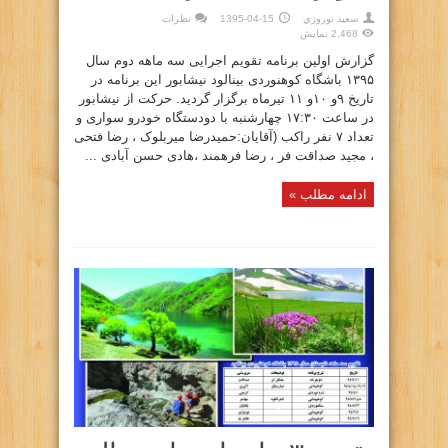
سعيد نوروزي
1395-04-15
نظرات
2,468 نمایش
گزارش اولین برنامه تقویم اجرایی سه ماهه دوم سال
۱۳۹۵ باشگاه کوهنوردی بینالود نیشابور این برنامه در
تاریخ ۹و ۱۰و ۱۱ تیرماه برگزار گردید. حرکت از نیشابور
در ساعت ۱۷:۳۰ چهارشنبه با دودستگاه خودرو سواری و
تعداد ۷ نفر راکب (آقایان:حمیدرضا میربلوک ، رضا فتحی
، مجید صداقت فر ، رضا فرهمند ،هادی حسن آبادی ...
ادامه مطلب »