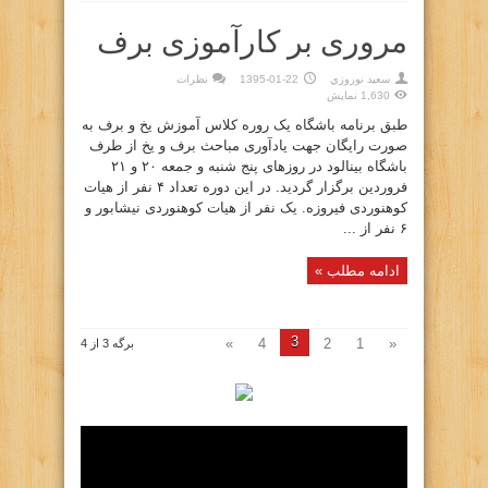
مروری بر کارآموزی برف
سعيد نوروزي
1395-01-22
نظرات
1,630 نمایش
طبق برنامه باشگاه یک روره کلاس آموزش یخ و برف به
صورت رایگان جهت یادآوری مباحث برف و یخ از طرف
باشگاه بینالود در روزهای پنج شنبه و جمعه ۲۰ و ۲۱
فروردین برگزار گردید. در این دوره تعداد ۴ نفر از هیات
کوهنوردی فیروزه. یک نفر از هیات کوهنوردی نیشابور و
۶ نفر از ...
ادامه مطلب »
3
»
4
2
1
«
برگه 3 از 4