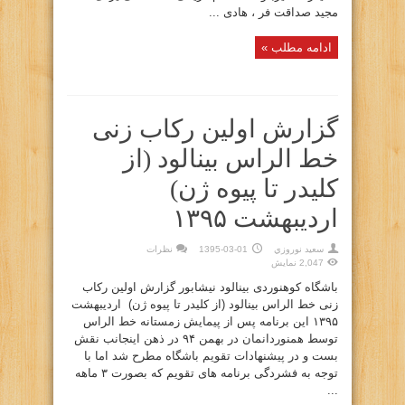
مجید صداقت فر ، هادی ...
ادامه مطلب »
گزارش اولین رکاب زنی
خط الراس بینالود (از
کلیدر تا پیوه ژن)
اردیبهشت ۱۳۹۵
سعيد نوروزي
1395-03-01
نظرات
2,047 نمایش
باشگاه کوهنوردی بینالود نیشابور گزارش اولین رکاب
زنی خط الراس بینالود (از کلیدر تا پیوه ژن) اردیبهشت
۱۳۹۵ این برنامه پس از پیمایش زمستانه خط الراس
توسط همنوردانمان در بهمن ۹۴ در ذهن اینجانب نقش
بست و در پیشنهادات تقویم باشگاه مطرح شد اما با
توجه به فشردگی برنامه های تقویم که بصورت ۳ ماهه
...