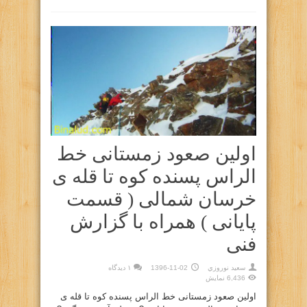
اولین صعود زمستانی خط
الراس پسنده کوه تا قله ی
خرسان شمالی ( قسمت
پایانی ) همراه با گزارش
فنی
سعيد نوروزي
1396-11-02
۱ دیدگاه
6,436 نمایش
اولین صعود زمستانی خط الراس پسنده کوه تا قله ی