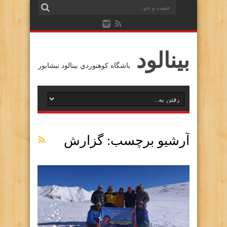
بينالود
باشگاه كوهنوردي بينالود نيشابور
آرشیو برچسب:
گزارش