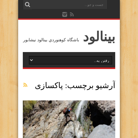
بينالود
باشگاه كوهنوردي بينالود نيشابور
آرشیو برچسب:
پاکسازی