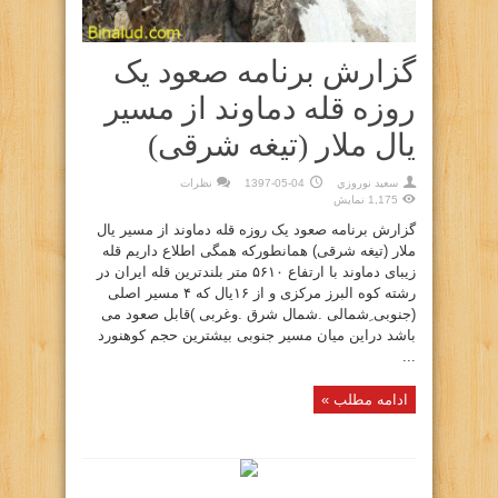
گزارش برنامه صعود یک
روزه قله دماوند از مسیر
یال ملار (تیغه شرقی)
سعيد نوروزي
1397-05-04
نظرات
1,175 نمایش
گزارش برنامه صعود یک روزه قله دماوند از مسیر یال
ملار (تیغه شرقی) همانطورکه همگی اطلاع داریم قله
زیبای دماوند با ارتفاع ۵۶۱۰ متر بلندترین قله ایران در
رشته کوه البرز مرکزی و از ۱۶یال که ۴ مسیر اصلی
(جنوبی ِشمالی .شمال شرق .وغربی )قابل صعود می
باشد دراین میان مسیر جنوبی بیشترین حجم کوهنورد
...
ادامه مطلب »