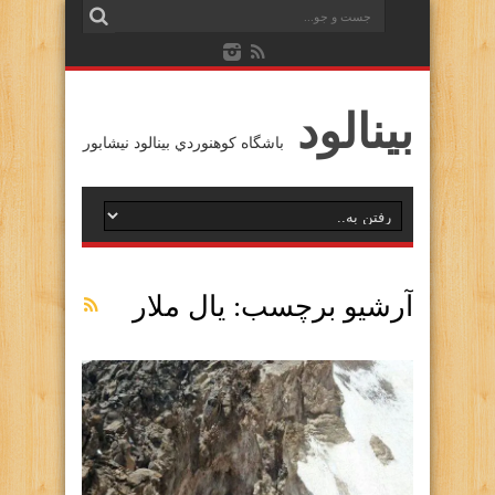
بينالود
باشگاه كوهنوردي بينالود نيشابور
آرشیو برچسب:
يال ملار