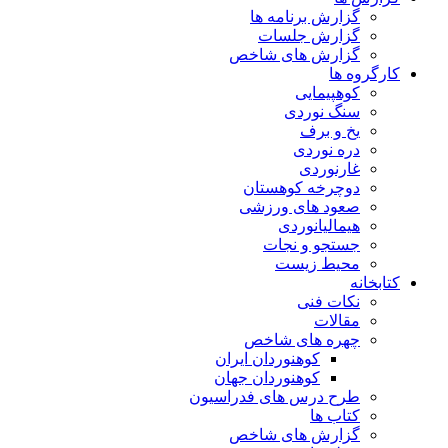
گزارش برنامه ها
گزارش جلسات
گزارش های شاخص
کارگروه ها
کوهپیمایی
سنگ نوردی
یخ و برف
دره نوردی
غارنوردی
دوچرخه کوهستان
صعود های ورزشی
هیمالیانوردی
جستجو و نجات
محیط زیست
کتابخانه
نکات فنی
مقالات
چهره های شاخص
کوهنوردان ایران
کوهنوردان جهان
طرح درس های فدراسیون
کتاب ها
گزارش های شاخص