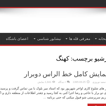
بخانه
معرفی قله ها
نیشابور شناسی
اعضای باشگاه
رشیو برچسب:
كهنگ
مایش کامل خط الراس دوبرار
سعيد نوروزي
1395-06-25
۱ دیدگاه
1,841 نمایش
 های شلوغ کاری اواخر شهریور بود که استاد میر بلوک با من تماس گرفت و پرسید
 دو برار با حاجی و رضا اجرا کنی به کجا رسید و چقدر اطلاعات از منطقه داری و اگ
ریم سرپرستی شو قبول میکنی که حتی برنامه ...