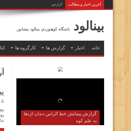
آخرين اخبار و مطالب
گزارش پیمایش زمستانه خط الراس ه
بينالود
باشگاه كوهنوردي بينالود نيشابور
خانه
اخبار
گزارش ها
کارگروه ها
کتا
آ
پی
روز
گزارش پیمایش خط الراس دندان اژدها
روی
به علم کوه
بذا