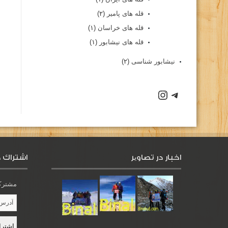
قله های پامیر
(۲)
قله های خراسان
(۱)
قله های نیشابور
(۱)
نیشابور شناسی
(۲)
اخبار در تصاویر
اشتراك د
مشترک 