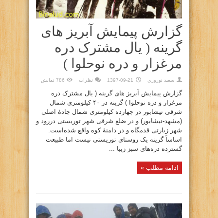
گزارش پیمایش آبریز های
گرینه ( یال مشترک دره
مرغزار و دره نوحلوا )
سعيد نوروزي
1397-09-21
نظرات
786 نمایش
گزارش پیمایش آبریز های گرینه ( یال مشترک دره
مرغزار و دره نوحلوا ) گرینه در ۴۰ کیلومتری شمال
شرقی نیشابور در چهارده کیلومتری شمال جادهٔ اصلی
(مشهد-نیشابور) و در ضلع شرقی شهر توریستی دررود و
شهر زیارتی قدمگاه و در دامنهٔ کوه واقع شده‌است.
اساساً گرینه یک روستای توریستی نیست اما طبیعت
گسترده دره‌های سبز زیبا ...
ادامه مطلب »