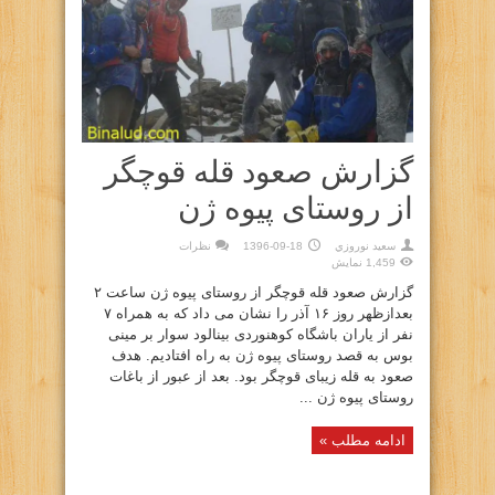
گزارش صعود قله قوچگر
از روستای پیوه ژن
سعيد نوروزي
1396-09-18
نظرات
1,459 نمایش
گزارش صعود قله قوچگر از روستای پیوه ژن ساعت ۲
بعدازظهر روز ۱۶ آذر را نشان می داد که به همراه ۷
نفر از یاران باشگاه کوهنوردی بینالود سوار بر مینی
بوس به قصد روستای پیوه ژن به راه افتادیم. هدف
صعود به قله زیبای قوچگر بود. بعد از عبور از باغات
روستای پیوه ژن ...
ادامه مطلب »