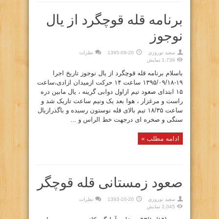
برنامه قله قوچگرد از یال
نوجوز
سعيد نوروزي
1395-09-20
نظرات
1,739 نمایش
باسلام برنامه قله قوچگرد از یال نوجوز تاریخ اجرا
۱۹-۱۳۹۵/۰۹/۱۸ ساعت ۱۴ حرکت ازمیدان ازادی،ساعت
۱۵ ابتدای صعود تیم ازاول دوابی گرینه ، یال مابین دره
راست و مرغزار ، هوا بعد یک ونیم ساعت تاریک شد و
ساعت ۱۸/۳۵ تیم بالای قله نوستون رسیده و باگذرازیال
سنگی و صخره ای درجهت خط الراس و ...
ادامه مطلب »
صعود زمستانی قله قوچگر
سعيد نوروزي
1393-10-20
نظرات
2,045 نمایش