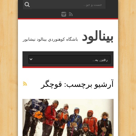
بينالود
باشگاه كوهنوردي بينالود نيشابور
آرشیو برچسب:
قوچگر