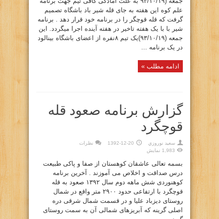
جمعه (۹۳/۱۰/۱۹ به علت آمادگی کافی تیم جهت برنامه
علم کوه این هفته به جای قله شیر باد باشگاه تصمیم
گرفت که قله قوچگر را در برنامه خود قرار دهد . برنامه
شیر با با یک هفته تاخیر در هفته آینده اجرا میگردد. این
جمعه (۹۳/۱۰/۱۹)یک تیم ۸نفره از اعضای باشگاه بینالود
در یک برنامه ...
ادامه مطلب »
گزارش برنامه صعود قله
قوچگرد
سعيد نوروزي
1392-12-20
نظرات
1,983 نمایش
بسمه تعالی عاشقان کوهستان از صفا و پاکی طبیعت
درس صداقت و اخلاص می آموزند . آخرین برنامه
کوهنوردی شش ماهه دوم سال ۱۳۹۲ صعود به قله
قوچگرد با ارتفاعی حدود ۲۹۰۰ متر واقع در شمال
روستای دیزباد علیا و در قسمت شمال شرقی دره
اصلی گرینه که آبریزهای شمالی آن به سمت روستای