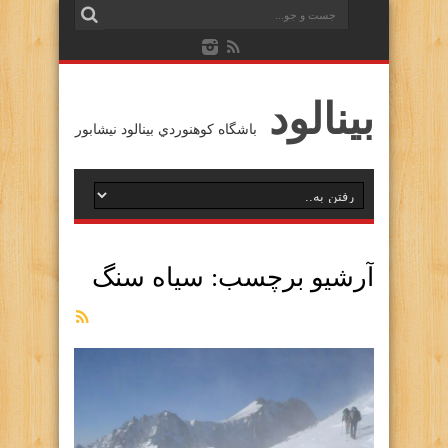
بينالود
باشگاه كوهنوردي بينالود نيشابور
آرشیو برچسب:
سیاه سنگ