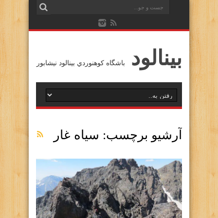
بينالود
باشگاه كوهنوردي بينالود نيشابور
آرشیو برچسب:
سياه غار