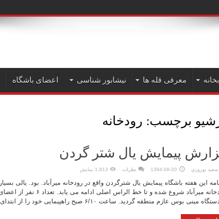
ن به علم
بخانه
معرفی قله ها
نیشابور شناسی
اعضای باشگاه
رشیو برچسب:
رودخانه
ارش پیمایش یال شتر گردن
سعيد نوروزي
1394-08-20
نظرات
1,813 نمایش
امه این هفته باشگاه پیمایش یال شترگردن واقع در رودخانه میرآباد. بود. یالی بسیا
رودخانه میرآباد شروع شده و تا خط الراس 
گاه مینی بوس عازم منطقه گردید. ساعت ۶/۱۰ صبح راهپیمایی خود را از ابتدای ...