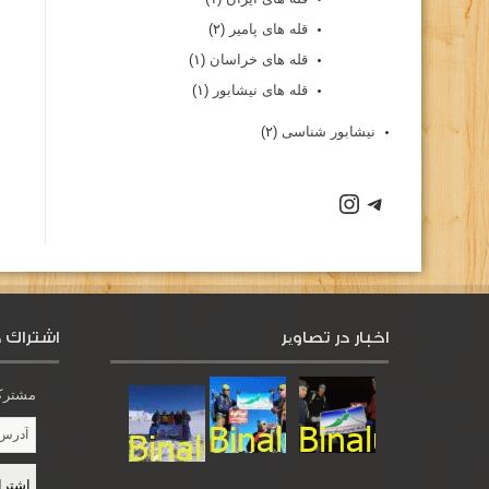
قله های پامیر
(۲)
قله های خراسان
(۱)
قله های نیشابور
(۱)
نیشابور شناسی
(۲)
اخبار در تصاویر
اشتراك د
مشترک 