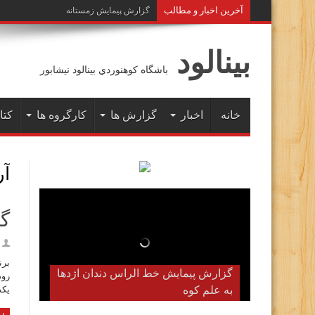
آخرين اخبار و مطالب
گزارش پیمایش زمستانه خط الراس هفت خوا
بينالود
باشگاه كوهنوردي بينالود نيشابور
خانه
اخبار
گزارش ها
کارگروه ها
کتا
آ
گز
برن
گزارش پیمایش خط الراس دندان اژدها
به علم کوه
یکدست