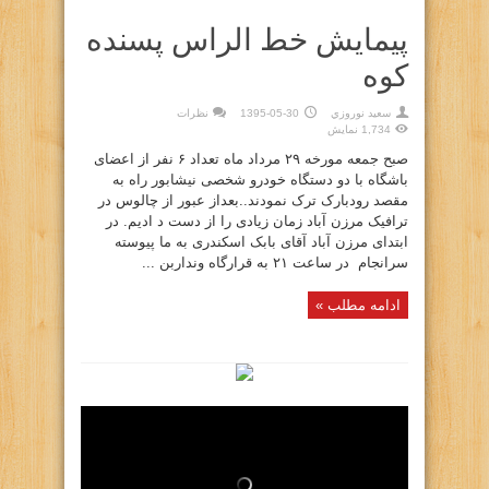
پیمایش خط الراس پسنده
کوه
سعيد نوروزي
1395-05-30
نظرات
1,734 نمایش
صبح جمعه مورخه ۲۹ مرداد ماه تعداد ۶ نفر از اعضای
باشگاه با دو دستگاه خودرو شخصی نیشابور راه به
مقصد رودبارک ترک نمودند..بعداز عبور از چالوس در
ترافیک مرزن آباد زمان زیادی را از دست د ادیم. در
ابتدای مرزن آباد آقای بابک اسکندری به ما پیوسته
سرانجام در ساعت ۲۱ به قرارگاه ونداربن ...
ادامه مطلب »