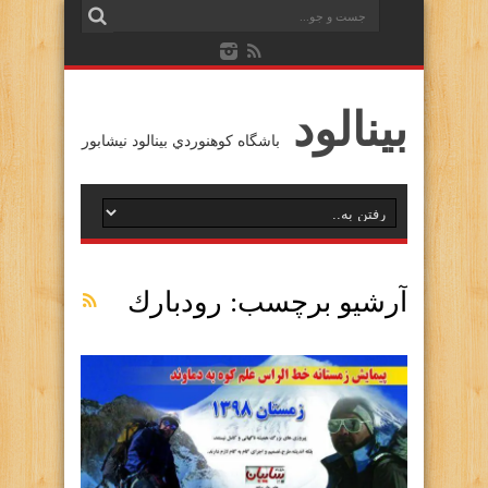
بينالود
باشگاه كوهنوردي بينالود نيشابور
آرشیو برچسب:
رودبارك