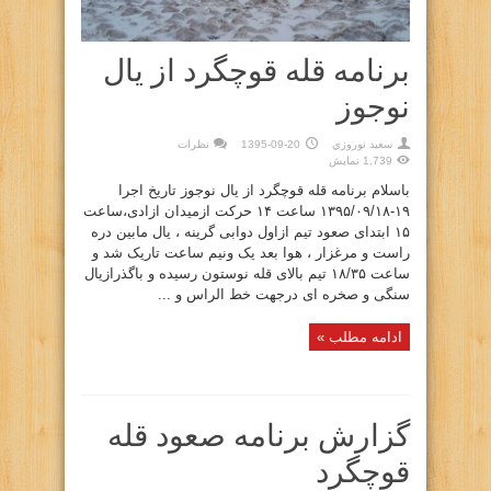
برنامه قله قوچگرد از یال
نوجوز
سعيد نوروزي
1395-09-20
نظرات
1,739 نمایش
باسلام برنامه قله قوچگرد از یال نوجوز تاریخ اجرا
۱۹-۱۳۹۵/۰۹/۱۸ ساعت ۱۴ حرکت ازمیدان ازادی،ساعت
۱۵ ابتدای صعود تیم ازاول دوابی گرینه ، یال مابین دره
راست و مرغزار ، هوا بعد یک ونیم ساعت تاریک شد و
ساعت ۱۸/۳۵ تیم بالای قله نوستون رسیده و باگذرازیال
سنگی و صخره ای درجهت خط الراس و ...
ادامه مطلب »
گزارش برنامه صعود قله
قوچگرد