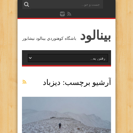
بينالود
باشگاه كوهنوردي بينالود نيشابور
آرشیو برچسب:
ديزباد