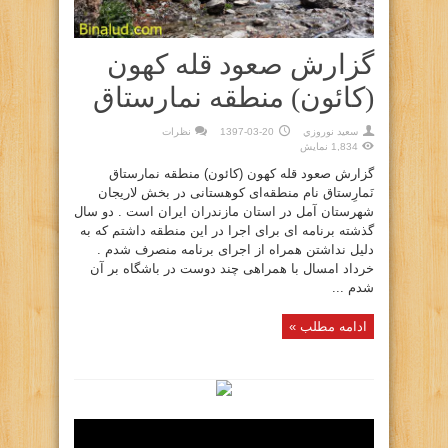
گزارش صعود قله کهون
(کائون) منطقه نمارستاق
سعيد نوروزي
1397-03-20
نظرات
1,834 نمایش
گزارش صعود قله کهون (کائون) منطقه نمارستاق
نَمارِستاق نام منطقه‌ای کوهستانی در بخش لاریجان
شهرستان آمل در استان مازندران ایران است . دو سال
گذشته برنامه ای برای اجرا در این منطقه داشتم که به
دلیل نداشتن همراه از اجرای برنامه منصرف شدم .
خرداد امسال با همراهی چند دوست در باشگاه بر آن
شدم ...
ادامه مطلب »