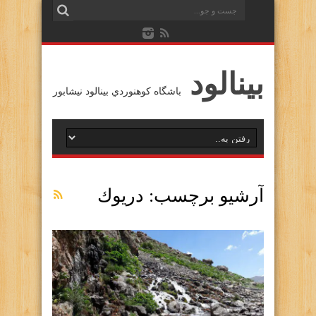
بينالود
باشگاه كوهنوردي بينالود نيشابور
آرشیو برچسب:
دريوك