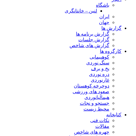
باشگاه
لنین – خانتانگری
ایران
جهان
گزارش ها
گزارش برنامه ها
گزارش جلسات
گزارش های شاخص
کارگروه ها
کوهپیمایی
سنگ نوردی
یخ و برف
دره نوردی
غارنوردی
دوچرخه کوهستان
صعود های ورزشی
هیمالیانوردی
جستجو و نجات
محیط زیست
کتابخانه
نکات فنی
مقالات
چهره های شاخص