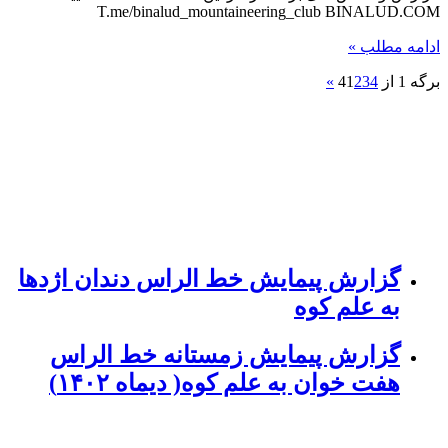
T.me/binalud_mountaineering_club BINALUD.COM
ادامه مطلب »
برگه 1 از 4
4
3
2
1
»
گزارش پیمایش خط الراس دندان اژدها
به علم کوه
گزارش پیمایش زمستانه خط الراس
هفت خوان به علم کوه( دیماه ۱۴۰۲)