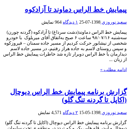
پیمایش خط‌‌ ‌الراس دماوند تا آزادکوه
سعيد نوروزي
1398-07-25
۱ دیدگاه
964 نمایش
پیمایش خط‌‌ ‌الراس دماوند(دشت سرداغ) تا آزادکوه (گردنه چورن)
سه‌شنبه ۹۸/۰۷/۱۶ ساعت ۶ صبح به‌اتفاق آقای میربلوک با خودرو
شخصی از نیشابور حرکت کردیم از مسیر جاده سمنان – فیروزکوه
و سپس روستای لاسم به جاده هراز رفتیم، در مسیر جاده لاسم
دیدارمان با خط الراس دوبرار تازه شد خاطرات پیمایش خط الراس
از زبان ...
ادامه مطلب »
گزارش برنامه پیمایش خط الراس دیوچال
(اکاپل تا گردنه تنگ گلو)
سعيد نوروزي
1398-05-15
۲ دیدگاه
4,571 نمایش
گزارش برنامه پیمایش خط الراس دیوچال (اکاپل تا گردنه تنگ گلو)
دیوچال و ابیدر قله هایی بکر و کم تردد در منطقه ی تخت سلیمان