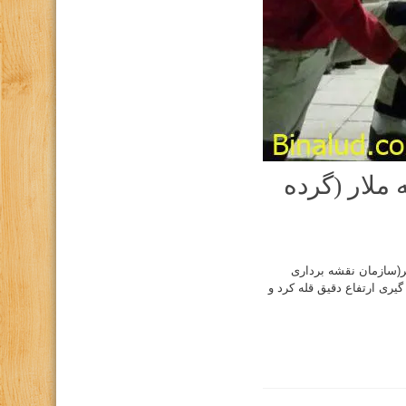
ملار (گرده
 صعود زمستانی دماوند تیغه ملار (گرده شرقی) دماوند با ارتفاع ۵۶۰۹ متر(سازمان نقشه برداری
دازه گیری ارتفاع دقیق قله کرد و