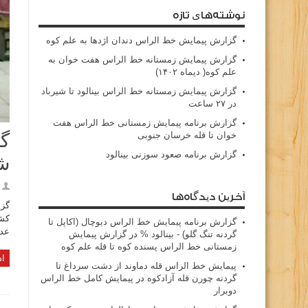
نوشته‌های تازه
گزارش پیمایش خط الراس دندان اژدها به علم کوه
گزارش پیمایش زمستانه خط الراس هفت خوان به
علم کوه( دیماه ۱۴۰۲)
گزارش پیمایش زمستانه خط الراس بینالود تا شیرباد
در ۲۷ ساعت
گزارش برنامه پیمایش زمستانی خط الراس هفت
خوان تا قله خرسان جنوبی
گز
گزارش برنامه صعود سوزنی بینالود
ش
آخرین دیدگاه‌ها
گزارش برنامه پيمايش خط الراس ديوچال (اكاپل تا
عدد ۵۶۰۹/۲۰(پنج هزار ششصد و نه متر و بیست س
گردنه تنگ گلو) - بينالود %
در
گزارش پیمایش
زمستانی خط الراس پسنده کوه تا قله علم کوه
اد
پيمايش خط الراس قله دماوند از دشت سرداغ تا
گردنه چورن قله آزادكوه
در
پیمایش کامل خط الراس
دوبرار