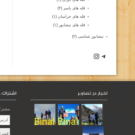
قله های پامیر
(۲)
قله های خراسان
(۱)
قله های نیشابور
(۱)
نیشابور شناسی
(۲)
اخبار در تصاویر
اشتراك د
مشترک 