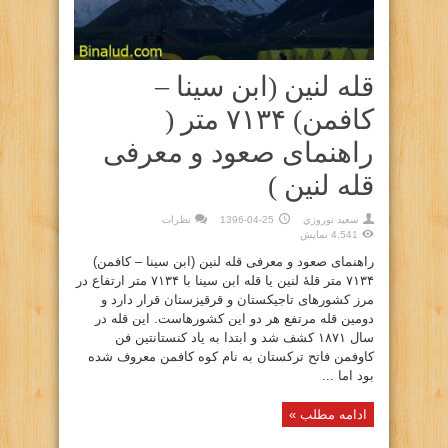
قله لنین (ابن سینا –
کافمن) ۷۱۳۴ متر (
راهنمای صعود و معرفی
قله لنین )
سعيد نوروزي
1396-04-25
نظرات
4,541 نمایش
راهنمای صعود و معرفی قله لنین (ابن سینا – کافمن)
۷۱۳۴ متر قلهٔ لنین یا قله ابن سینا با ۷۱۳۴ متر ارتفاع در
مرز کشورهای تاجیکستان و قرقیزستان قرار دارد و
دومین قله مرتفع هر دو این کشورهاست. این قله در
سال ۱۸۷۱ کشف شد و ابتدا به یاد کنستانتین فن
کاوفمن فاتح ترکستان به نام کوه کافمن معروف شده
بود اما ...
ادامه مطلب »