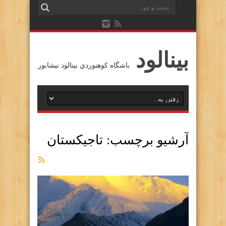
بينالود
باشگاه كوهنوردي بينالود نيشابور
آرشیو برچسب:
تاجيكستان