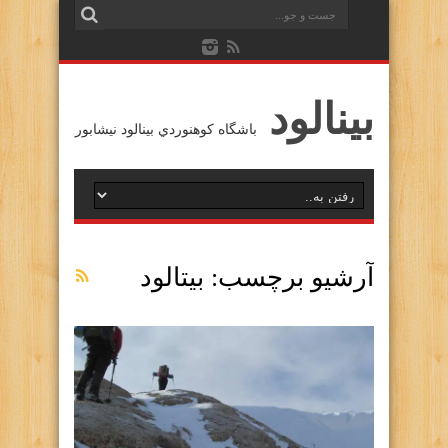
بينالود
باشگاه كوهنوردي بينالود نيشابور
آرشیو برچسب:
بيتالود