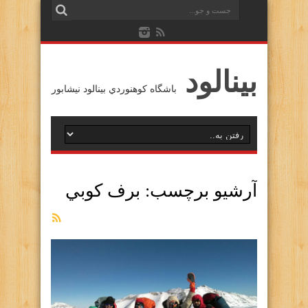
بينالود
باشگاه كوهنوردي بينالود نيشابور
آرشیو برچسب:
برف كوبي