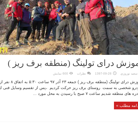
وزش درای تولینگ (منطقه برف ریز )
سعيد نوروزي
1397-09-28
نظرات
600 نمایش
آموزش درای تولینگ (من
رو شخصی به سمت روستای برف ریز حرکت کردیم ،‌پس از تقسیم وسایل فنی از م
ه های منطقه شدیم ساعت ۷ صبح با رسیدن به محل مورد ...
امه مطلب »