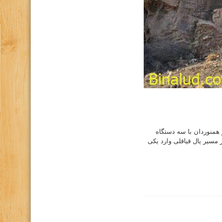
طقه برف ریز ) جمعه ۲۳ آذر ۹۷ ساعت ۵:۳۰ به اتفاق ۸ نفر از همنوردان با سه دستگاه
سیر یال قیاقلی وارد یکی