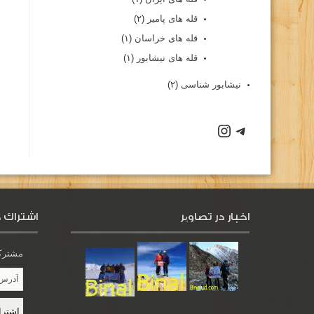
قله های پامیر
(۲)
قله های خراسان
(۱)
قله های نیشابور
(۱)
نیشابور شناسی
(۲)
اخبار در تصاویر
اشتراك د
مشترک 