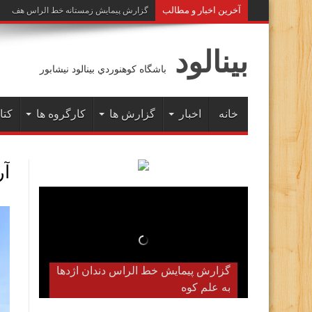
آخرين اخبار و مطالب
گزارش پیمایش زمستانه خط الراس هفت خوان ب
بينالود
باشگاه كوهنوردي بينالود نيشابور
خانه
اخبار
گزارش ها
کارگروه ها
کتا
آ
گزارش پیمایش خط الراس دندان اژدها
به علم کوه