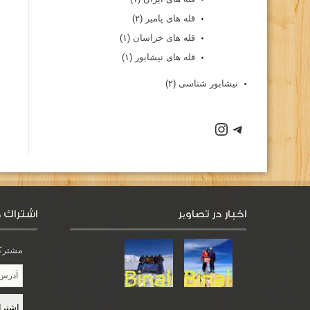
قله های پامیر
(۲)
قله های خراسان
(۱)
قله های نیشابور
(۱)
نیشابور شناسی
(۲)
اخبار در تصاویر
اشتراك د
مشترک 