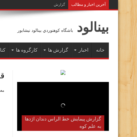
آخرين اخبار و مطالب
گزارش پیمایش زمستانه خط الراس ه
بينالود
باشگاه كوهنوردي بينالود نيشابور
خانه
اخبار
گزارش ها
کارگروه ها
کتا
قله
معرفی 
گزارش پیمایش خط الراس دندان اژدها
به علم کوه