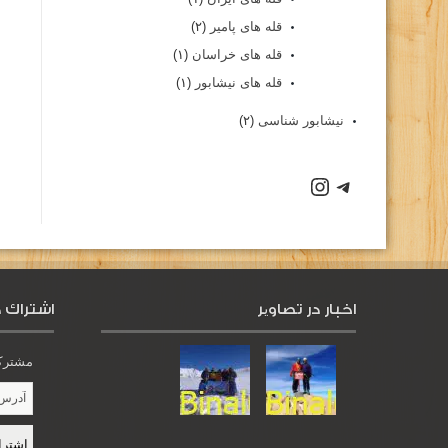
قله های پامیر
(۲)
قله های خراسان
(۱)
قله های نیشابور
(۱)
نیشابور شناسی
(۲)
اخبار در تصاویر
اشتراك د
مشترک 