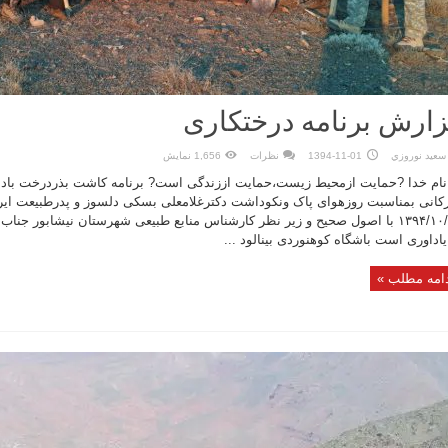
ارش برنامه درختکاری
سعيد نوروزي
1394-11-01
نظرات
1,656 نمایش
نام خدا ?حمایت ازمحیط زیست،حمایت اززندگی است? برنامه کاشت بذردرخت بادا
کانی بمناسبت روزهوای پاک ونکوداشت دکترغلامعلی بسکی دلسوز و پدرطبیعت ایرا
۱۳۹۴/۱۰/۲۹ با اصول صحیح و زیر نظر کارشناس منابع طبیعی شهرستان نیشابور جن
یاداوری است باشگاه کوهنوردی بینالود ...
امه مطلب »