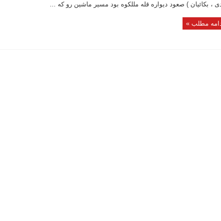
ی ، بکائیان ) صعود دیواره قله مللکوه بود مسیر ماشین رو که ...
امه مطلب »