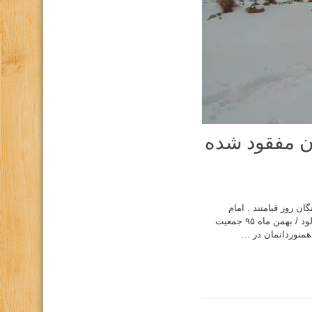
ن مفقود شده
ان روز قیامتند . امام
موسی کاظم(ع) گزارش عملیات جستجو و نجات کوهنوردان مفقود شده در منطقه بینالود / بهمن ماه ۹۵ جمعیت