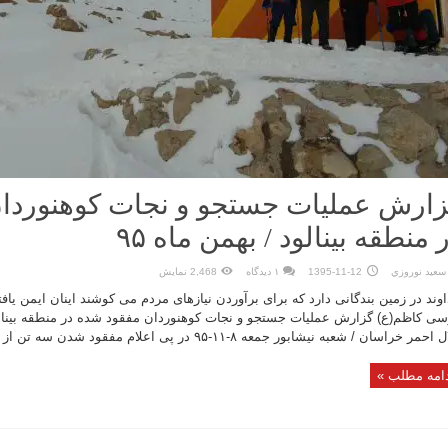
ارش عملیات جستجو و نجات کوهنوردا
 منطقه بینالود / بهمن ماه ۹۵
سعيد نوروزي
1395-11-12
۱ دیدگاه
2,468 نمایش
وند در زمین بندگانی دارد که برای برآوردن نیازهای مردم می کوشند اینان ایمن یافتگ
حمر خراسان / شعبه نیشابور جمعه ۸-۱۱-۹۵ در پی اعلام مفقود شدن سه تن از همنوردانمان در ...
امه مطلب »