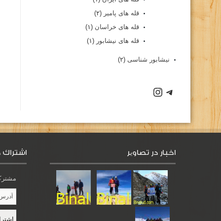
قله های پامیر
(۲)
قله های خراسان
(۱)
قله های نیشابور
(۱)
نیشابور شناسی
(۲)
اخبار در تصاویر
اشتراك د
مشترک 