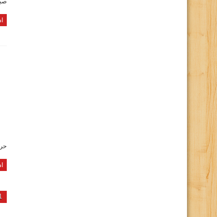
صبا ساعت حرکت
اد
حرکت 
اد
1