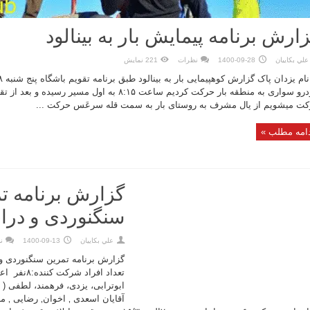
ارش برنامه پیمایش بار به بینالود
علي بكاييان
1400-09-28
نظرات
221 نمایش
خودرو سواری به منطقه بار حرکت کردیم ساعت ۸:۱۵ به اول م
ت میشویم از یال مشرف به روستای بار به سمت قله سرعَس حرکت ...
امه مطلب »
گزارش برنامه ت
سنگنوردی و درای
علي بكاييان
1400-09-13
ن
تعداد افراد ش
ابوترابی، یزدی، فرهمند، لطفی (
آقایان اسعدی ‚ اخوان‚ رضایی ‚ 