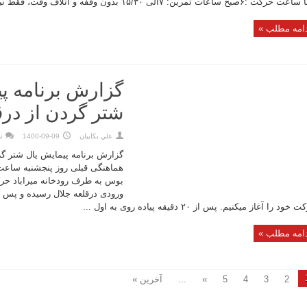
 :۶صبح ساعات تمرین: ۷الی ۱۵/۳۰ بدون وقفه و اتلاف وقت، فقط نیم ساعت جهت صرف ...
امه مطلب »
گزارش برنامه پ
شتر گردن از درق
علي بكاييان
1400-09-09
ن
گزارش برنامه پیمایش یال شتر گر
ورودی درقلعه جلال رسیده و پس ا
خود را آغاز میکنیم. پس از ۲۰ دقیقه پیاده روی به اول ...
امه مطلب »
2
3
4
5
»
...
آخرین »