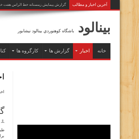
آخرين اخبار و مطالب
گزارش پیمایش زمستانه خط الراس هفت خوان به 
بينالود
باشگاه كوهنوردي بينالود نيشابور
خانه
اخبار
گزارش ها
کارگروه ها
کتاب
اخ
اخب
گز
طبق