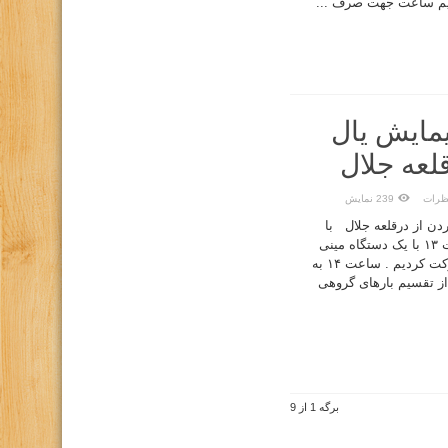
یمایش یال
لعه جلال
ظرات
239 نمایش
دن از درقلعه جلال با
هماهنگی قبلی روز پنجشنبه ساعت ۱۳ با یک دستگاه مینی
بوس به طرف رودخانه میراباد حرکت کردیم . ساعت ۱۴ به
ز تقسیم بارهای گروهی
برگه 1 از 9