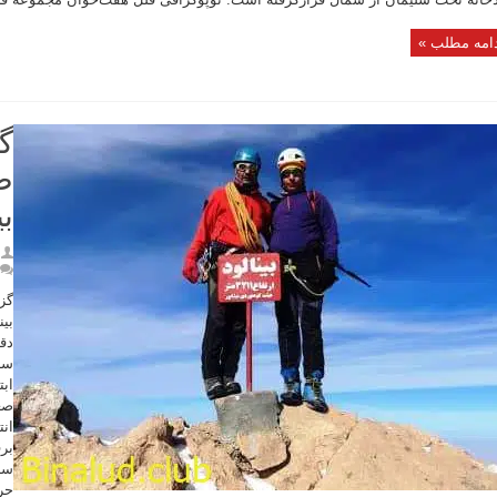
امه مطلب »
گ
ص
بی
گز
دقی
اب
بر
حر