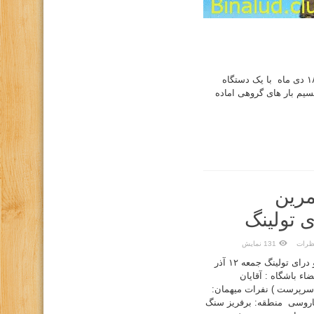
به نام یزدان پاک گزارش کوهپیمایی بار به بینالود طبق برنامه تقویم باشگاه پنج شنبه ۱۸ دی ماه با یک دستگاه
سیر رسیده و بعد از تقسیم بار های گروهی اماده
مرین
 تولینگ
كانال تلگرام باشگاه
صفحه اينستاگرام باشگاه
ظرات
131 نمایش
گزارش برنامه تمرین سنگنوردی و درای تولینگ جمعه ۱۲ آذر
رکت کننده:۸نفر اعضاء باشگاه : آقایان
 سرپرست ) نفرات میهمان:
ماروسی منطقه: برفریز سنگ