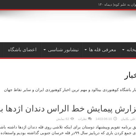
علم کوه( دیماه ۱۴۰۲)
خانه
معرفی قله ها
نیشابور شناسی
اعضای باشگاه
بار
ار باشگاه کوهنوردی بینالود و مهم ترین اخبار کوهنوردی ایران و سایر نقاط جهان
ارش پیمایش خط الراس دندان اژدها به
علي بكاييان
1403-06-10
نظرات
62 نمایش
 برنامه تقویم وپیشنهاد دوستان برای اینکه تلاشی روی قله دندان اژدها داشته باش
برای جمع کردن باری که درپاییز سال ۹۹در قله خرسان جنوبی گذاشته بود