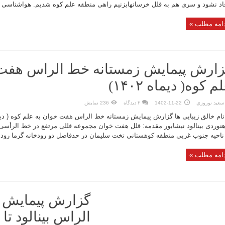
اد نشود و سری هم به قلل خرسانهابزنیم راهی منطقه علم کوه شدیم. هواشناسی رو
امه مطلب »
ارش پیمایش زمستانه خط الراس هفت 
م کوه( دیماه ۱۴۰۲)
سعيد نوروزي
1402-11-22
۲ دیدگاه
236 نمایش
نوردی بینالود نیشابور مقدمه: قلل هفت خوان مجموعه قللی مرتفع در خط الرأ
ناحیه جنوب غربی منطقه کوهستانی تخت سلیمان در حدفاصل دو رودخانه گرما رود ا
امه مطلب »
گزارش پیمایش 