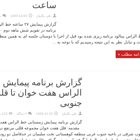
ساعت
علي بكاييان
1400-12-03
ن
گزارش پیمایش ۲۷ ساعت
الراس بینالود برنامه ریزی شده بود قبل از اجرا با دوستان جلسه ای به همین منظ
 و تبادل نظر به این نتیجه رسیدیم که با توجه به ...
امه مطلب »
گزارش برنامه پیمایش 
الراس هفت خوان تا قل
جنوبی
علي بكاييان
1400-11-15
۲ دیدگاه
1,123 نمای
گزارش برنامه پیمایش زمستانی خط الراس هفت 
مقدمه: قلل هفت‌ خوان مجموعه قللی مرتفع در
ب شرقی در ناحیه جنوب غربی منطقه کوهستانی تخت سلیمان در حدفاصل دو رودخان
خانه تخت سلیمان از شمال قرارگرفته است. توپوگرافی قلل هفت‌خوان مجموعه قلل