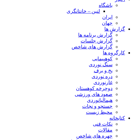
باشگاه
لنین – خانتانگری
ایران
جهان
گزارش ها
گزارش برنامه ها
گزارش جلسات
گزارش های شاخص
کارگروه ها
کوهپیمایی
سنگ نوردی
یخ و برف
دره نوردی
غارنوردی
دوچرخه کوهستان
صعود های ورزشی
هیمالیانوردی
جستجو و نجات
محیط زیست
کتابخانه
نکات فنی
مقالات
چهره های شاخص