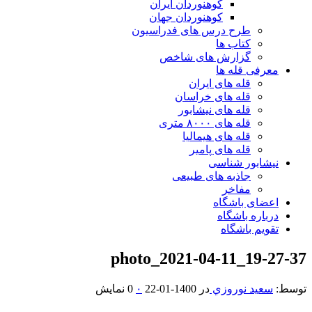
کوهنوردان ایران
کوهنوردان جهان
طرح درس های فدراسیون
کتاب ها
گزارش های شاخص
معرفی قله ها
قله های ایران
قله های خراسان
قله های نیشابور
قله های ۸۰۰۰ متری
قله های هیمالیا
قله های پامیر
نیشابور شناسی
جاذبه های طبیعی
مفاخر
اعضای باشگاه
درباره باشگاه
تقویم باشگاه
photo_2021-04-11_19-27-37
توسط:
سعيد نوروزي
در
1400-01-22
۰
0 نمایش