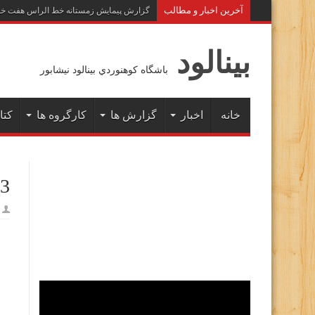
آخرين اخبار و مطالب
گزارش پیمایش زمستانه خط الراس هفت خوان به 
بينالود
باشگاه كوهنوردي بينالود نيشابور
خانه
اخبار
گزارش ها
کارگروه ها
کتا
13