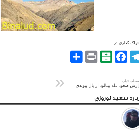
راک گذاری در :
Telegram
Facebook
Balatarin
Print
اشتراک
گذاری
طلب قبلی
رش صعود قله بینالود از یال پیوندی
باره سعيد نوروزي