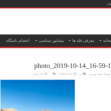
علم کوه( دیماه ۱۴۰۲)
بخانه
معرفی قله ها
نیشابور شناسی
اعضای باشگاه
photo_2019-10-14_16-59-
توسط:
سعيد نوروزي
در
1398-07-23
۰
20 نمایش