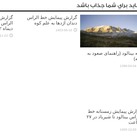
يد براي شما جذاب باشد
گزارش پیمایش خط الراس
گزارش 
دندان اژدها به علم کوه
الراس 
دیماه ۱۴۰۲)
1403-06-10
11-22
 بینالود (راهنمای صعود به
)
1396-04-04
ارش پیمایش زمستانه خط
الراس بینالود تا شیرباد در ۲۷
عت
1400-12-03