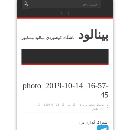
بينالود
باشگاه كوهنوردي بينالود نيشابور
photo_2019-10-14_16-57-
45
توسط:
سعيد نوروزي
در
1398-07-23
۰
21 نمایش
اشتراک گذاری در :