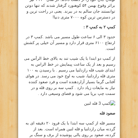
براثر وقوع بهمن ۵۴ کوهنورد گرفتار شدند که تنها دوتن
توانستند جان سالم به در ببرند. یعنی در راحت ترین و
در دسترس ترین کوه ۷۰۰۰ متری دنیا!
کمپ ۲ به کمپ ۳ :
حدود ۳ الی ۶ ساعت طول مسیر می باشد .کمپ ۳ در
ارتفاع ۶۱۰۰ متری قرار دارد و مسیر آن خیلی پر کشش
است.
از کمپ دو ابتدا با یک شیب تند به بالای خط الرأس می
رسیم و بعد از یک ساعت پیمایش در خط الراس به
ابتدای شیب قله رازدلنیا می رسیم . با رسیدن به ۱۰۰
متری قله رازدلنیا، شیب به اوج خود می رسد. در هوای
آفتابی گرما بسیار آزاردهنده است و فرد صعود کننده
نیاز به مایعات زیاد دارد . کمپ سه بر روی قله و در
سمت چپ برپا می شود و فضای وسیعی دارد .
صعود قله
مسیر قله از کمپ سه ابتدا با یک فرود ۲۰ دقیقه ای به
گردنه میان رازدلنیا و قله لنین همراه است. بعد از
گردنه، صعود بر روی یالی پوشیده از برف و سنگ بر