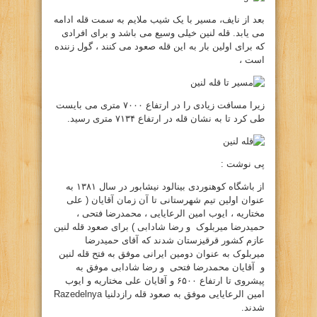
بعد از نایف، مسیر با یک شیب ملایم به سمت قله ادامه
می یابد. قله لنین خیلی وسیع می باشد و برای افرادی
که برای اولین بار به این قله صعود می کنند ، گول زننده
است ،
زیرا مسافت زیادی را در ارتفاع ۷۰۰۰ متری می بایست
طی کرد تا به نشان قله در ارتفاع ۷۱۳۴ متری رسید.
پی نوشت :
از باشگاه کوهنوردی بینالود نیشابور در سال ۱۳۸۱ به
عنوان اولین تیم شهرستانی تا آن زمان آقایان ( علی
مختاریه ،‌ ایوب امین الرعایایی ، محمدرضا فتحی ،
حمیدرضا میربلوک و رضا شادابی ) برای صعود قله لنین
عازم کشور قرقیزستان شدند که آقای حمیدرضا
میربلوک به عنوان دومین ایرانی موفق به فتح قله لنین
و آقایان محمدرضا فتحی و رضا شادابی موفق به
پیشروی تا ارتفاع ۶۵۰۰ و آقایان علی مختاریه و ایوب
امین الرعایایی موفق به صعود قله رازدلنیا Razedelnya
شدند.