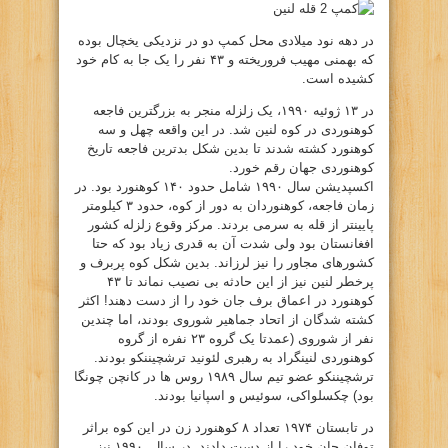
در دهه نود میلادی محل کمپ دو در نزدیکی یخچال بوده
که بهمنی مهیب فروریخته و ۴۳ نفر را یک جا به کام خود
کشیده است.
در ۱۳ ژوئیه ۱۹۹۰، یک زلزله منجر به بزرگترین فاجعه
کوهنوردی در کوه لنین شد. در این واقعه چهل و سه
کوهنورد کشته شدند تا بدین شکل بدترین فاجعه تاریخ
کوهنوردی جهان رقم خورد.
اکسپدیشن سال ۱۹۹۰ شامل حدود ۱۴۰ کوهنورد بود. در
زمان فاجعه، کوهنوردان به دور از کوه، حدود ۳ کیلومتر
پایینتر از قله به سرمی بردند. مرکز وقوع زلزله کشور
افغانستان بود ولی شدت آن به قدری زیاد بود که حتا
کشورهای مجاور را نیز لرزاند. بدین شکل کوه پربرف و
پرخطر لنین نیز از این حادثه بی نصیب نماند تا ۴۳
کوهنورد در اعماق برف جان خود را از دست دهند! اکثر
کشته شدگان از اتحاد جماهیر شوروی بودند، اما چندین
نفر از شوروی (عمدتا یک گروه ۲۳ نفره از گروه
کوهنوردی لنینگراد به رهبری لئونید ترشچیننکو بودند.
ترشچیننکو عضو تیم سال ۱۹۸۹ روس ها در کانچن چونگا
بود) چکسلواکی، سوئیس و اسپانیا بودند.
در تابستان ۱۹۷۴ تعداد ۸ کوهنورد زن در این کوه براثر
توفان جان خود را از دست دادند. در سال ۱۹۹۰ نیز