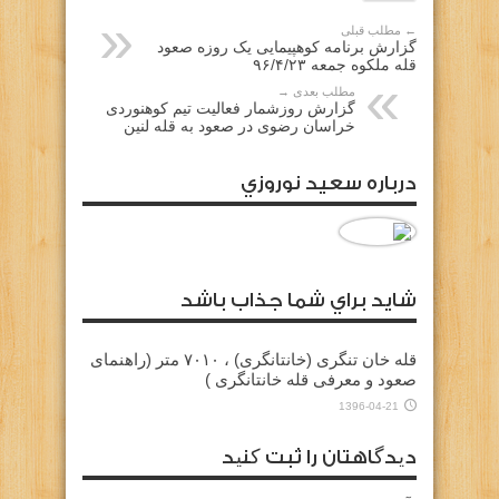
← مطلب قبلی
گزارش برنامه کوهپیمایی یک روزه صعود
قله ملکوه جمعه ۹۶/۴/۲۳
مطلب بعدی →
گزارش روزشمار فعالیت تیم کوهنوردی
خراسان رضوی در صعود به قله لنین
درباره سعيد نوروزي
شايد براي شما جذاب باشد
قله خان تنگری (خانتانگری) ،‌ ۷۰۱۰ متر (راهنمای
صعود و معرفی قله خانتانگری )
1396-04-21
دیدگاهتان را ثبت کنید