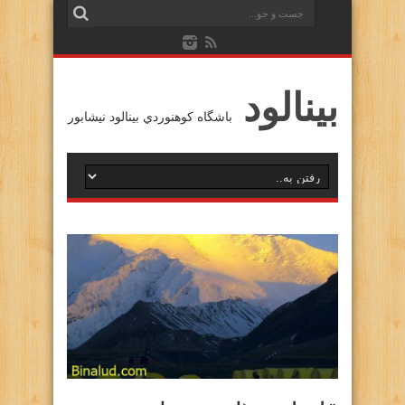
بينالود
باشگاه كوهنوردي بينالود نيشابور