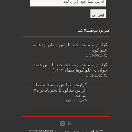
آخرین نوشته ها
گزارش پیمایش خط الراس دندان اژدها به
علم کوه
1403-06-10
گزارش پیمایش زمستانه خط الراس هفت
خوان به علم کوه( دیماه ۱۴۰۲)
1402-11-22
گزارش پیمایش زمستانه خط
الراس بینالود تا شیرباد در ۲۷
ساعت
1400-12-03
****طراحي شده توسط سعيد نوروزي 09151543593****