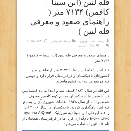
قله لنین (ابن سینا –
کافمن) ۷۱۳۴ متر (
راهنمای صعود و معرفی
قله لنین )
توسط:
سعيد نوروزي
در
قله هاي پامير
1396-04-25
۰
4,541 نمایش
راهنمای صعود و معرفی قله لنین (ابن سینا – کافمن)
۷۱۳۴ متر
قلهٔ لنین یا قله ابن سینا با ۷۱۳۴ متر ارتفاع در مرز
کشورهای
تاجیکستان
و
قرقیزستان
قرار دارد و دومین
قله مرتفع هر دو این کشورهاست.
این قله در سال ۱۸۷۱ کشف شد و ابتدا به یاد
کنستانتین
فن کاوفمن
فاتح ترکستان به نام کوه کافمن معروف
شده بود اما از سال ۱۹۲۸ مقامات شوروی آن را به نام
قله لنین نامگذاری کردند. تاجیکستان در سال ۲۰۰۶ آن
را قله ابوعلی ابن سینا (به سیریلیک: қуллаи Абӯалӣ
ибни Сино) نام‌گذاری کرد اما در قرقیزستان همچنان از
نام قله لنین استفاده می‌شود.