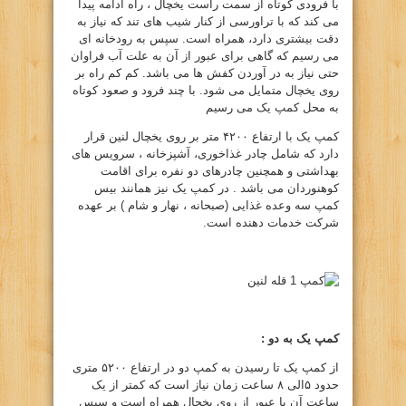
با فرودی کوتاه از سمت راست یخچال ، راه ادامه پیدا
می کند که با تراورسی از کنار شیب های تند که نیاز به
دقت بیشتری دارد، همراه است. سپس به رودخانه ای
می رسیم که گاهی برای عبور از آن به علت آب فراوان
حتی نیاز به در آوردن کفش ها می باشد. کم کم راه بر
روی یخچال متمایل می شود. با چند فرود و صعود کوتاه
به محل کمپ یک می رسیم
کمپ یک با ارتفاع ۴۲۰۰ متر بر روی یخچال لنین قرار
دارد که شامل چادر غذاخوری، آشپزخانه ، سرویس های
بهداشتی و همچنین چادرهای دو نفره برای اقامت
کوهنوردان می باشد . در کمپ یک نیز همانند بیس
کمپ سه وعده غذایی (صبحانه ، نهار و شام ) بر عهده
شرکت خدمات دهنده است.
کمپ یک به دو :
از کمپ یک تا رسیدن به کمپ دو در ارتفاع ۵۲۰۰ متری
حدود ۵الی ۸ ساعت زمان نیاز است که کمتر از یک
ساعت آن با عبور از روی یخچال همراه است و سپس