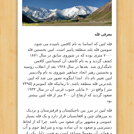
معرفی قله
قله لنین که اساسا به نام کافمن نامیده می شود،
سومین قله بلند منطقه پامیر است. لنین نخستین قله
۷۰۰۰ متری بوده که در شوروی سابق در سال ۱۸۷۱
کشف گردید و به نام کاشف آن کنستانتین کافمن
نامگذاری شد. بعدها در سال ۱۹۲۸ بعد از انقلاب روسیه
و نخستین رهبر اتحاد جماهیر شوروی به نام ولادیمیر
لنین تغییر نام داد. ابتدا اینگونه تصور می شد که لنین
بلندترین قله منطقه باشد, تا زمانیکه قله کمونیزم (۷۴۹۵
متر ) واقع در ۶۰ مایلی جنوب غربی آن در سال ۱۹۳۳
صعود گردید که ارتفاع آن ۳۰۰ متر از قله لنین بیشتر
بود.
قله لنین در مرز بین تاجیکستان و قرقیزستان و نزدیک
به مرزهای چین و افغانستان قرار دارد و یک قله بسیار
عمومی و مشهور برای صعود می باشد. چرا که از لحاظ
دسترسی و صعود به آن ساده بوده و شرایط جوی و آّب
و هوایی آن معمولا مساعد است به همین دلیل یکی از