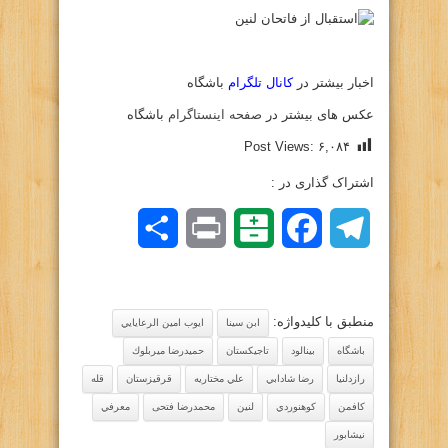
اخبار بیشتر در
کانال تلگرام
باشگاه
عکس های بیشتر در
صفحه اینستاگرام
باشگاه
Post Views:
۶,۰۸۴
اشتراک گذاری در :
Telegram
Facebook
Balatarin
Print
اشتراک
گذاری
منطبق با کلیدواژه:
ابن سينا
ايوب امين الرعايايي
باشگاه
بينالود
تاجيكستان
حميدرضا ميربلوك
رازدلنیا
رضا شادابي
علي مختاريه
قرقيزستان
قله
كافمن
كوهنوردي
لنين
محمدرضا فتحی
معرفي
نيشابور