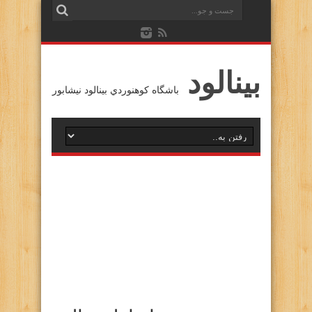
بينالود
باشگاه كوهنوردي بينالود نيشابور