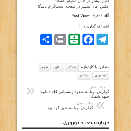
اخبار بیشتر در
کانال تلگرام
باشگاه
عکس های بیشتر در
صفحه اینستاگرام
باشگا
Post Views:
۳,۸۲۶
اشتراک گذاری در :
Telegram
Facebook
Balatarin
Print
اشتراک
گذاری
منطبق با کلیدواژه:
باشگاه
بينالود
تقويم
كوهنوردي
نيشابور
← مطلب قبلی
گزارش برنامه صعود زمستانی قله دماوند
جبهه شمالی
مطلب بعدی →
گزارش برنامه شیر کوه یزد
درباره سعيد نوروزي