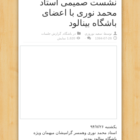
نشست صمیمی استاد
محمد نوری با اعضای
باشگاه بینالود
توسط:
سعيد نوروزي
در
باشگاه
,
گزارش جلسات
1394-07-26
۰
1,620 نمایش
یکشنبه ۹۴/۷/۲۶
استاد محمد نوری وهمسر گرامیشان میهمان ویژه
باشگاه بینالود بودند.