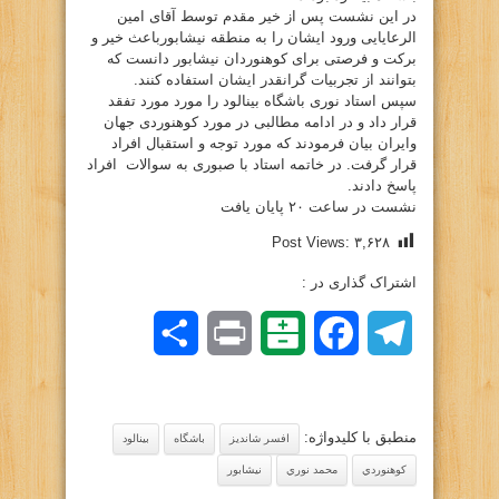
در این نشست پس از خیر مقدم توسط آقای امین
الرعایایی ورود ایشان را به منطقه نیشابورباعث خیر و
برکت و فرصتی برای کوهنوردان نیشابور دانست که
بتوانند از تجربیات گرانقدر ایشان استفاده کنند.
سپس استاد نوری باشگاه بینالود را مورد مورد تفقد
قرار داد و در ادامه مطالبی در مورد کوهنوردی جهان
وایران بیان فرمودند که مورد توجه و استقبال افراد
قرار گرفت. در خاتمه استاد با صبوری به سوالات افراد
پاسخ دادند.
نشست در ساعت ۲۰ پایان یافت
Post Views:
۳,۶۲۸
اشتراک گذاری در :
Telegram
Facebook
Balatarin
Print
اشتراک
گذاری
منطبق با کلیدواژه:
افسر شانديز
باشگاه
بينالود
كوهنوردي
محمد نوري
نيشابور