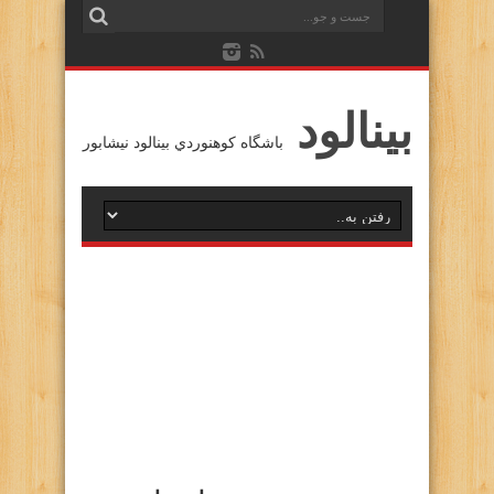
بينالود
باشگاه كوهنوردي بينالود نيشابور